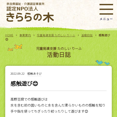
HOME
事業案内
児童発達支援 たのしい りーふ
活動日誌
感触遊び
😊
児童発達支援 たのしい りーふ
活動日誌
2022.09.22
感触あそび
感触遊び😊
高野豆腐での感触遊びは
水を含む前の固いものと水を含んだ柔らかいものの感触を知り
手や指を使ってちぎったり絞ったりして遊びます😊