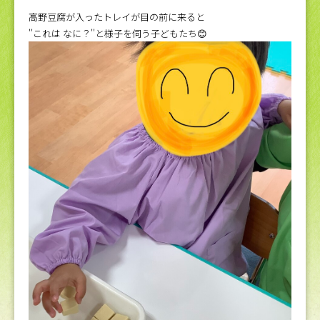
高野豆腐が入ったトレイが目の前に来ると
''これは なに？''と様子を伺う子どもたち😊