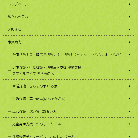
トップページ
私たちの思い
お知らせ
事業案内
計画相談支援・障害児相談支援 相談支援センター きららの木 きらきら
居宅介護・行動援護・地域生活支援 移動支援
スマイルライフ きららの木
生活介護 きららの木 いろ葉
生活介護 華で厳る(はなでかざる)
生活介護 瑞い実（あおいみ）
児童発達支援 たのしい りーふ
放課後等デイサービス たのしい りーふ