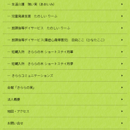
生活介護 瑞い実（あおいみ）
児童発達支援 たのしい りーふ
放課後等デイサービス たのしい りーふ
放課後等デイサービス(重症心身障害児) 日向ここ（ひなたここ）
短期入所 きららの木 ショートステイ月華
短期入所 きららの木 ショートステイ月夢
きららコミュニケーションズ
会報「きららの実」
法人概要
地図・アクセス
お問い合せ