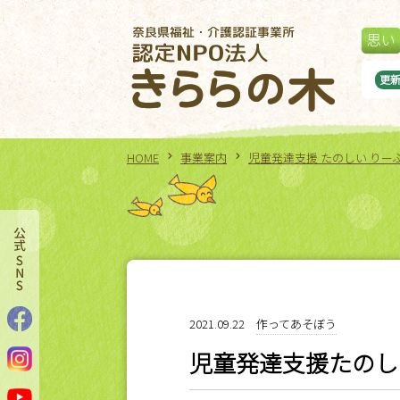
思い
の木ボッチャ大会
更
HOME
事業案内
児童発達支援 たのしい りー
2021.09.22
作ってあそぼう
児童発達支援たのし