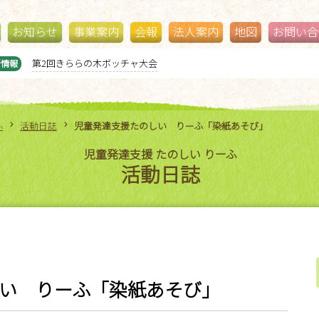
お知らせ
事業案内
会報
法人案内
地図
お問い合
ジブリパークに行ってきました！
新情報
ふ
活動日誌
児童発達支援たのしい りーふ「染紙あそび」
児童発達支援 たのしい りーふ
活動日誌
い りーふ「染紙あそび」