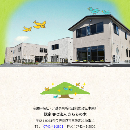
奈良県福祉・介護事業所認証制度 認証事業所
認定NPO法人 きららの木
〒
631-0061
奈良県
奈良市三碓町
2250番11
TEL：
0742-41-2801
FAX：
0742-41-2802