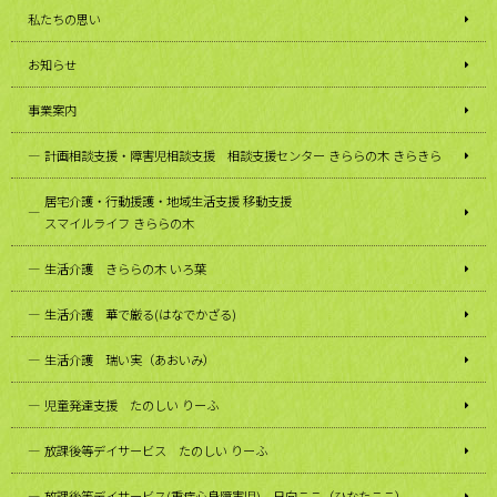
私たちの思い
お知らせ
事業案内
計画相談支援・障害児相談支援 相談支援センター きららの木 きらきら
居宅介護・行動援護・地域生活支援 移動支援
スマイルライフ きららの木
生活介護 きららの木 いろ葉
生活介護 華で厳る(はなでかざる)
生活介護 瑞い実（あおいみ）
児童発達支援 たのしい りーふ
放課後等デイサービス たのしい りーふ
放課後等デイサービス(重症心身障害児) 日向ここ（ひなたここ）