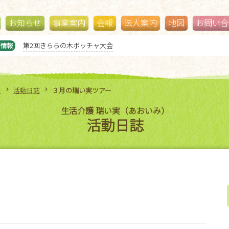
お知らせ
事業案内
会報
法人案内
地図
お問い合
ジブリパークに行ってきました！
新情報
）
活動日誌
３月の瑞い実ツアー
生活介護 瑞い実（あおいみ）
活動日誌