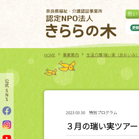
思い
の木ボッチャ大会
更
HOME
事業案内
生活介護 瑞い実（あおいみ
2023.03.30
特別プログラム
３月の瑞い実ツアー