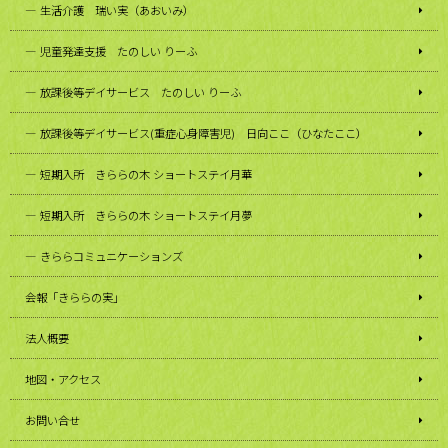
生活介護 瑞い実（あおいみ）
児童発達支援 たのしい りーふ
放課後等デイサービス たのしい りーふ
放課後等デイサービス(重症心身障害児) 日向ここ（ひなたここ）
短期入所 きららの木 ショートステイ月華
短期入所 きららの木 ショートステイ月夢
きららコミュニケーションズ
会報「きららの実」
法人概要
地図・アクセス
お問い合せ