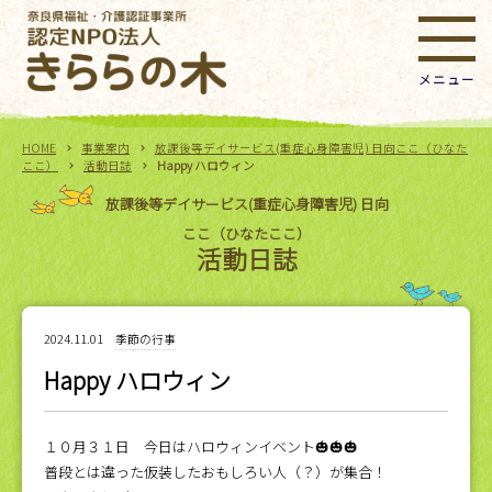
HOME
事業案内
放課後等デイサービス(重症心身障害児) 日向ここ（ひなた
ここ）
活動日誌
Happy ハロウィン
放課後等デイサービス(重症心身障害児) 日向
ここ（ひなたここ）
活動日誌
2024.11.01
季節の行事
Happy ハロウィン
１０月３１日 今日はハロウィンイベント🎃🎃🎃
普段とは違った仮装したおもしろい人（？）が集合！