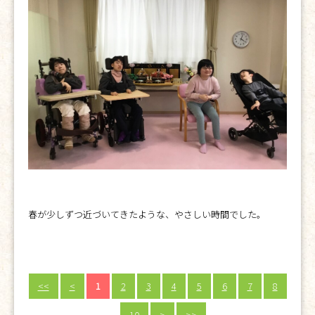
春が少しずつ近づいてきたような、やさしい時間でした。
<<
<
1
2
3
4
5
6
7
8
…
10
>
>>