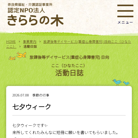
HOME
事業案内
放課後等デイサービス(重症心身障害児) 日向ここ（ひなた
ここ）
活動日誌
放課後等デイサービス(重症心身障害児) 日向
ここ（ひなたここ）
活動日誌
2026.07.08
季節の行事
七夕ウィーク
七夕ウィークです✨
来所してくれたみんなに短冊に願いを書いてもらいました。