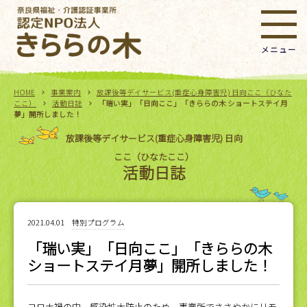
HOME
事業案内
放課後等デイサービス(重症心身障害児) 日向ここ（ひなた
ここ）
活動日誌
「瑞い実」「日向ここ」「きららの木 ショートステイ月
夢」開所しました！
放課後等デイサービス(重症心身障害児) 日向
ここ（ひなたここ）
活動日誌
2021.04.01
特別プログラム
「瑞い実」「日向ここ」「きららの木
ショートステイ月夢」開所しました！
コロナ禍の中、感染拡大防止のため 事業所でささやかにリモ