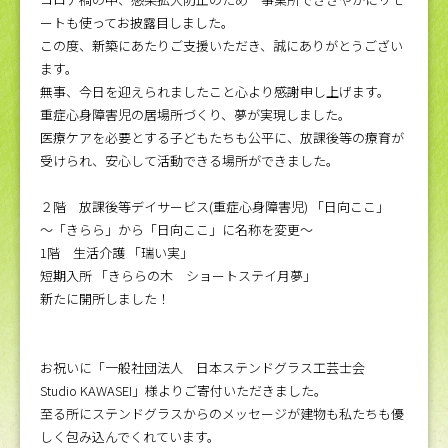
ートも使ってお披露目しました。
この度、新築にあたりご支援いただき、誠にありがとうござい
ます。
無事、今日を迎えられましたこと心より感謝申し上げます。
重症心身障害児の居場所づくり、夢が実現しました。
医療ケアを必要とする子どもたちも公平に、放課後等の療育が
受けられ、安心して活動できる場所ができました。
２階 放課後等デイサービス(重症心身障害児) 「日向ここ」
～「きらら」から「日向ここ」に名称を変更～
1階 生活介護 「瑞い実」
短期入所 「きららの木 ショートステイ月夢」
新たに開所しました！
お祝いに「一般社団法人 日本ステンドグラス工芸士会
Studio KAWASEI」様よりご寄付いただきました。
至る所にステンドグラスからのメッセージが建物も私たちも優
しく包み込んでくれています。