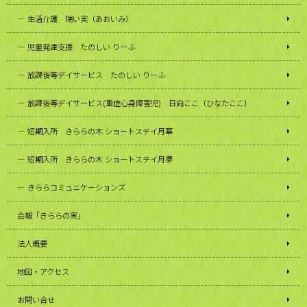
生活介護 瑞い実（あおいみ）
児童発達支援 たのしい りーふ
放課後等デイサービス たのしい りーふ
放課後等デイサービス(重症心身障害児) 日向ここ（ひなたここ）
短期入所 きららの木 ショートステイ月華
短期入所 きららの木 ショートステイ月夢
きららコミュニケーションズ
会報「きららの実」
法人概要
地図・アクセス
お問い合せ