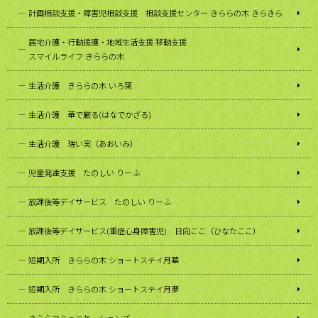
計画相談支援・障害児相談支援 相談支援センター きららの木 きらきら
居宅介護・行動援護・地域生活支援 移動支援
スマイルライフ きららの木
生活介護 きららの木 いろ葉
生活介護 華で厳る(はなでかざる)
生活介護 瑞い実（あおいみ）
児童発達支援 たのしい りーふ
放課後等デイサービス たのしい りーふ
放課後等デイサービス(重症心身障害児) 日向ここ（ひなたここ）
短期入所 きららの木 ショートステイ月華
短期入所 きららの木 ショートステイ月夢