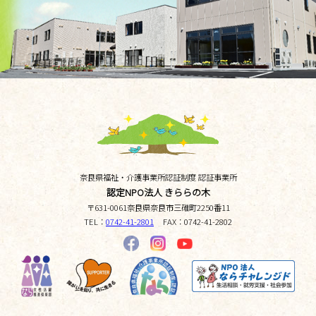
奈良県福祉・介護事業所認証制度 認証事業所
認定NPO法人 きららの木
〒
631-0061
奈良県
奈良市三碓町
2250番11
TEL：
0742-41-2801
FAX：
0742-41-2802