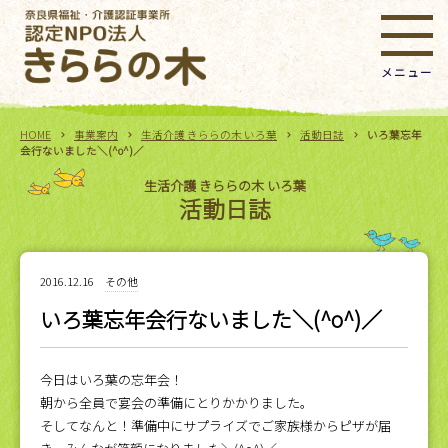
HOME
事業案内
生活介護 きららの木 いろ葉
活動日誌
いろ葉忘年
会行ないました＼(^o^)／
生活介護 きららの木 いろ葉
活動日誌
2016.12.16
その他
いろ葉忘年会行ないました＼(^o^)／
今日はいろ葉の忘年会！
朝から全員で宴会の準備にとりかかりました。
そしてなんと！準備中にサプライズでご家族様からピザが届