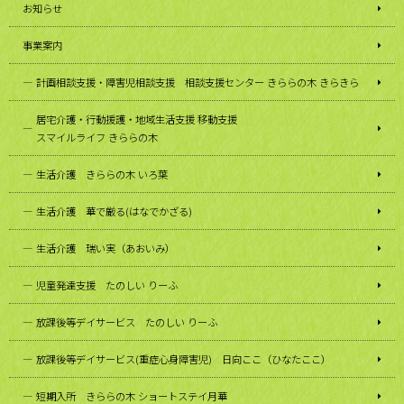
お知らせ
事業案内
計画相談支援・障害児相談支援 相談支援センター きららの木 きらきら
居宅介護・行動援護・地域生活支援 移動支援
スマイルライフ きららの木
生活介護 きららの木 いろ葉
生活介護 華で厳る(はなでかざる)
生活介護 瑞い実（あおいみ）
児童発達支援 たのしい りーふ
放課後等デイサービス たのしい りーふ
放課後等デイサービス(重症心身障害児) 日向ここ（ひなたここ）
短期入所 きららの木 ショートステイ月華