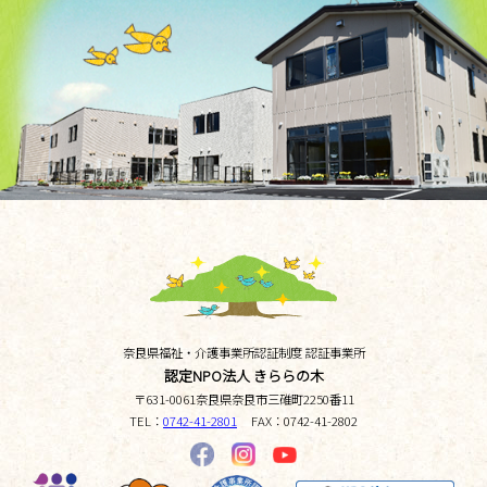
奈良県福祉・介護事業所認証制度 認証事業所
認定NPO法人 きららの木
〒
631-0061
奈良県
奈良市三碓町
2250番11
TEL：
0742-41-2801
FAX：
0742-41-2802