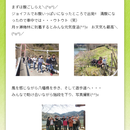
まずは腹ごしらえ＼(^o^)／
ジョイフルでお腹いっぱいになったところで出発!! 満腹にな
ったので車中では・・・ウトウト（笑）
月ヶ瀬梅林に到着するとみんな元気復活(^^)v お天気も最高＼
(^o^)／
風を感じながら八幡橋を歩き、そして遊歩道へ・・・
みんなで助け合いながら階段を下り、写真撮影(^^)v