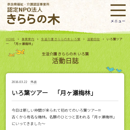
HOME
事業案内
生活介護 きららの木 いろ葉
活動日誌
いろ葉ツア
ー 「月ヶ瀬梅林」
生活介護 きららの木 いろ葉
活動日誌
2016.03.22
外出
いろ葉ツアー 「月ヶ瀬梅林」
今日は新しい仲間が来られて初めてのいろ葉ツアー!!!
古くから有名な梅林。名勝のひとつと言われる「月ヶ瀬梅林」
にいってきました～