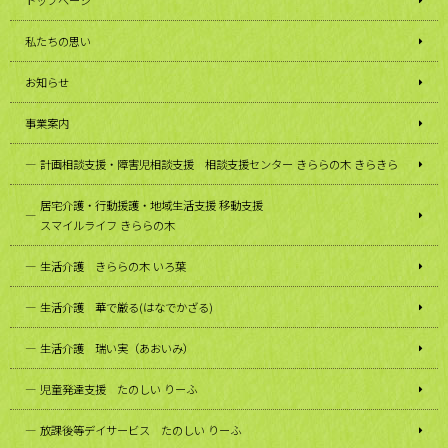
私たちの思い
お知らせ
事業案内
計画相談支援・障害児相談支援 相談支援センター きららの木 きらきら
居宅介護・行動援護・地域生活支援 移動支援
スマイルライフ きららの木
生活介護 きららの木 いろ葉
生活介護 華で厳る(はなでかざる)
生活介護 瑞い実（あおいみ）
児童発達支援 たのしい りーふ
放課後等デイサービス たのしい りーふ