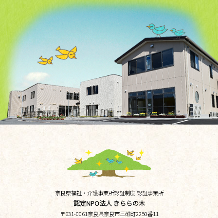
奈良県福祉・介護事業所認証制度 認証事業所
認定NPO法人 きららの木
〒
631-0061
奈良県
奈良市三碓町
2250番11