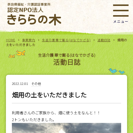
HOME
事業案内
生活介護 華で厳る(はなでかざる)
活動日誌
畑用の
土をいただきました
生活介護 華で厳る(はなでかざる)
活動日誌
2022.12.01
その他
畑用の土をいただきました
利用者さんのご家族から、畑に使う土をなんと！！
2トンもいただきました。