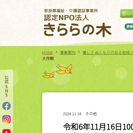
思い
の木ボッチャ大会
更
HOME
事業案内
優しさ ぬくもりのある地域
大作戦
2024.11.16
その他
令和6年11月16日