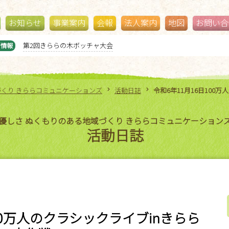
お知らせ
事業案内
会報
法人案内
地図
お問い合
ジブリパークに行ってきました！
新情報
づくり きららコミュニケーションズ
活動日誌
令和6年11月16日100
優しさ ぬくもりのある地域づくり きららコミュニケーション
活動日誌
100万人のクラシックライブinきらら