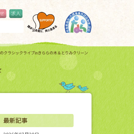
せ
求人
鳥見ふるさと夏祭り
更新情報
万人のクラシックライブinきららの木＆とりみクリーン
ズ
最新記事