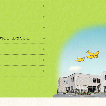
日向ここ（ひなたここ）