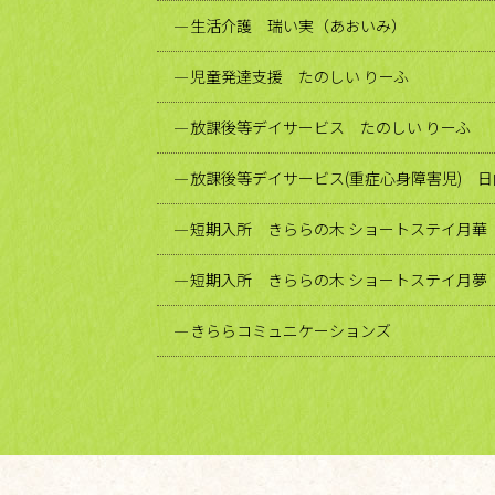
生活介護 瑞い実（あおいみ）
児童発達支援 たのしい りーふ
放課後等デイサービス たのしい りーふ
放課後等デイサービス(重症心身障害児) 
短期入所 きららの木 ショートステイ月華
短期入所 きららの木 ショートステイ月夢
きららコミュニケーションズ