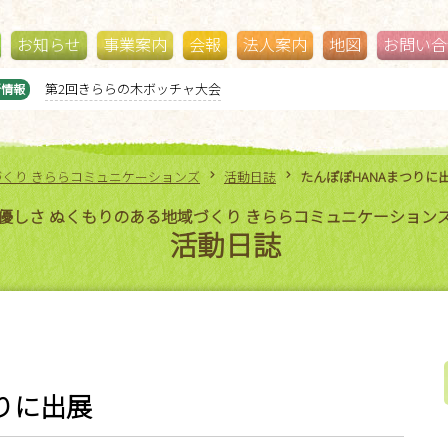
お知らせ
事業案内
会報
法人案内
地図
お問い合
第2回きららの木ボッチャ大会
新情報
づくり きららコミュニケーションズ
活動日誌
たんぽぽHANAまつりに
優しさ ぬくもりのある地域づくり きららコミュニケーション
活動日誌
りに出展