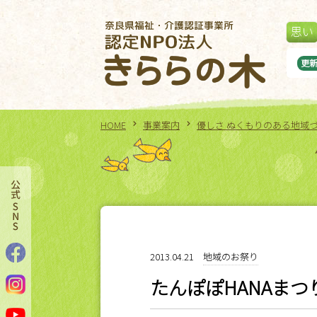
思い
夏祭り』
更
HOME
事業案内
優しさ ぬくもりのある地域
2013.04.21
地域のお祭り
たんぽぽHANAまつ