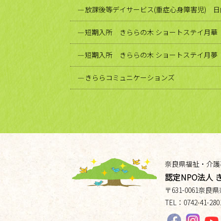
放課後等デイサービス(重症心身障害児) 
短期入所 きららの木 ショートステイ月華
短期入所 きららの木 ショートステイ月夢
きららコミュニケーションズ
奈良県福祉・介護
認定NPO法人 
〒
631-0061
奈良県
TEL：
0742-41-280