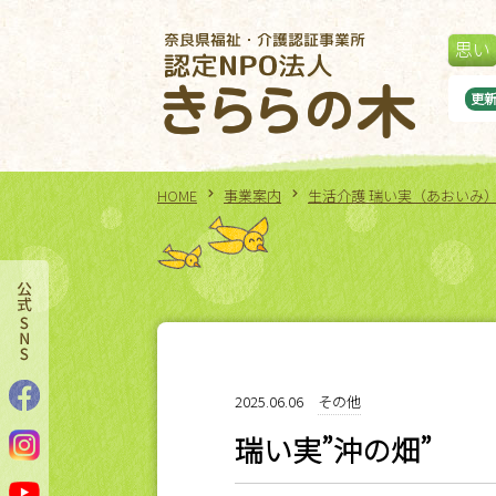
思い
らの木ボッチャ大会
更
HOME
事業案内
生活介護 瑞い実（あおいみ
2025.06.06
その他
瑞い実”沖の畑”