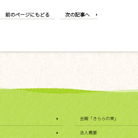
前のページにもどる
次の記事へ
会報「きららの実」
法人概要