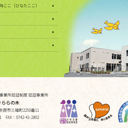
日向ここ（ひなたここ）
事業所認証制度 認証事業所
きららの木
奈良市三碓町
2250番11
1
FAX：
0742-41-2802