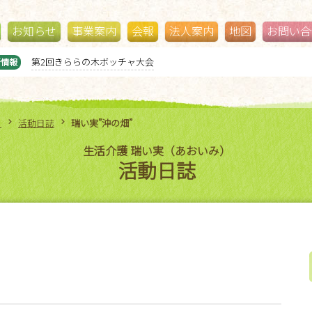
お知らせ
事業案内
会報
法人案内
地図
お問い合
ジブリパークに行ってきました！
新情報
）
活動日誌
瑞い実”沖の畑”
生活介護 瑞い実（あおいみ）
活動日誌