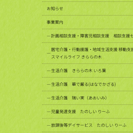
お知らせ
事業案内
計画相談支援・障害児相談支援 相談支援セ
居宅介護・行動援護・地域生活支援 移動支
スマイルライフ きららの木
生活介護 きららの木 いろ葉
生活介護 華で厳る(はなでかざる)
生活介護 瑞い実（あおいみ）
児童発達支援 たのしい りーふ
放課後等デイサービス たのしい りーふ