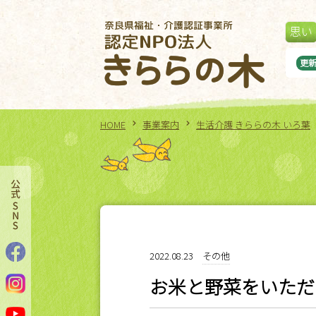
思い
夏祭り』
更
HOME
事業案内
生活介護 きららの木 いろ葉
2022.08.23
その他
お米と野菜をいただ