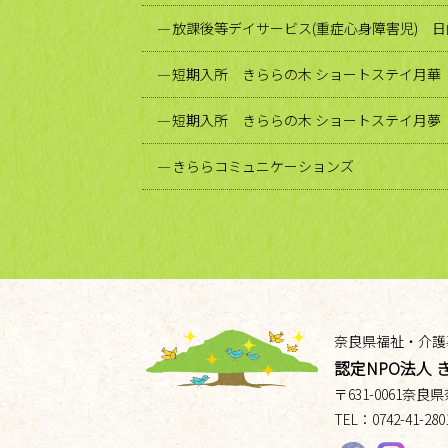
放課後等デイサービス(重症心身障害児) 
短期入所 きららの木 ショートステイ月華
短期入所 きららの木 ショートステイ月夢
きららコミュニケーションズ
奈良県福祉・介護
認定NPO法人 
〒
631-0061
奈良県
TEL：
0742-41-280