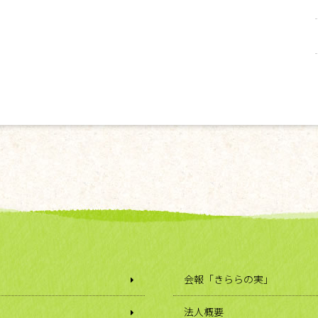
会報「きららの実」
法人概要