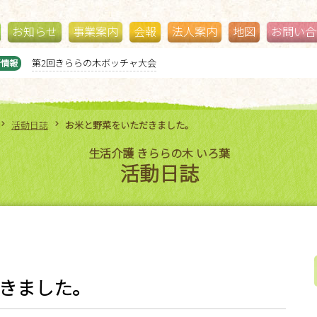
お知らせ
事業案内
会報
法人案内
地図
お問い合
第2回きららの木ボッチャ大会
新情報
活動日誌
お米と野菜をいただきました。
生活介護 きららの木 いろ葉
活動日誌
きました。