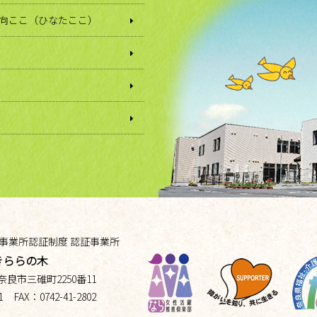
日向ここ（ひなたここ）
事業所認証制度 認証事業所
きららの木
奈良市三碓町
2250番11
1
FAX：
0742-41-2802