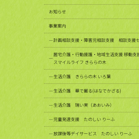
お知らせ
事業案内
計画相談支援・障害児相談支援 相談支援セ
居宅介護・行動援護・地域生活支援 移動支
スマイルライフ きららの木
生活介護 きららの木 いろ葉
生活介護 華で厳る(はなでかざる)
生活介護 瑞い実（あおいみ）
児童発達支援 たのしい りーふ
放課後等デイサービス たのしい りーふ