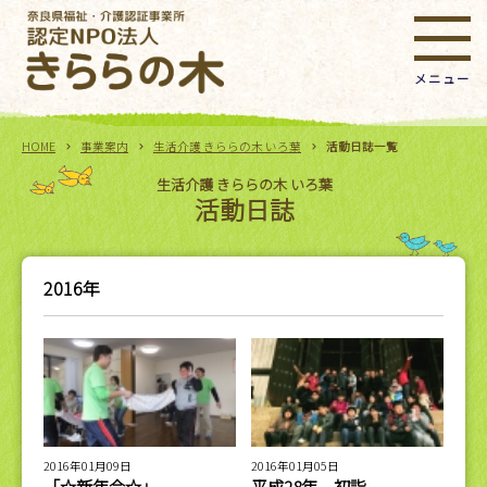
HOME
事業案内
生活介護 きららの木 いろ葉
活動日誌一覧
生活介護 きららの木 いろ葉
活動日誌
2016年
2016年01月09日
2016年01月05日
「☆新年会☆」
平成28年 初詣