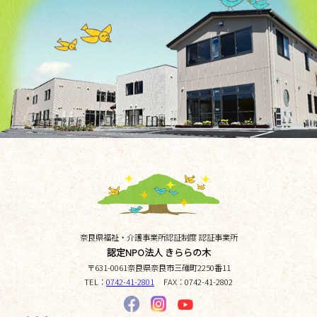
奈良県福祉・介護事業所認証制度 認証事業所
認定NPO法人 きららの木
〒
631-0061
奈良県
奈良市三碓町
2250番11
TEL：
0742-41-2801
FAX：
0742-41-2802