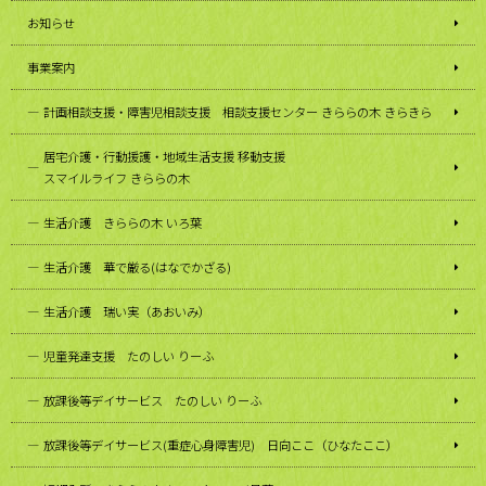
お知らせ
事業案内
計画相談支援・障害児相談支援 相談支援センター きららの木 きらきら
居宅介護・行動援護・地域生活支援 移動支援
スマイルライフ きららの木
生活介護 きららの木 いろ葉
生活介護 華で厳る(はなでかざる)
生活介護 瑞い実（あおいみ）
児童発達支援 たのしい りーふ
放課後等デイサービス たのしい りーふ
放課後等デイサービス(重症心身障害児) 日向ここ（ひなたここ）