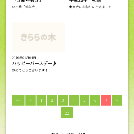
いろ華「新年会」
東大寺にお詣りに行きました
2016年01月04日
ハッピーバースデー♪
おめでとうございます！！！
<<
<
1
2
3
4
5
6
7
>
>>