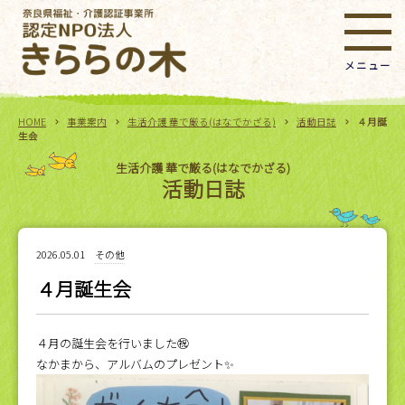
HOME
事業案内
生活介護 華で厳る(はなでかざる)
活動日誌
４月誕
生会
生活介護 華で厳る(はなでかざる)
活動日誌
2026.05.01
その他
４月誕生会
４月の誕生会を行いました㊗️
なかまから、アルバムのプレゼント✨