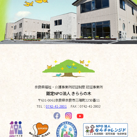
奈良県福祉・介護事業所認証制度 認証事業所
認定NPO法人 きららの木
〒
631-0061
奈良県
奈良市三碓町
2250番11
TEL：
0742-41-2801
FAX：
0742-41-2802