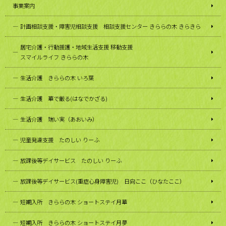
事業案内
計画相談支援・障害児相談支援 相談支援センター きららの木 きらきら
居宅介護・行動援護・地域生活支援 移動支援
スマイルライフ きららの木
生活介護 きららの木 いろ葉
生活介護 華で厳る(はなでかざる)
生活介護 瑞い実（あおいみ）
児童発達支援 たのしい りーふ
放課後等デイサービス たのしい りーふ
放課後等デイサービス(重症心身障害児) 日向ここ（ひなたここ）
短期入所 きららの木 ショートステイ月華
短期入所 きららの木 ショートステイ月夢